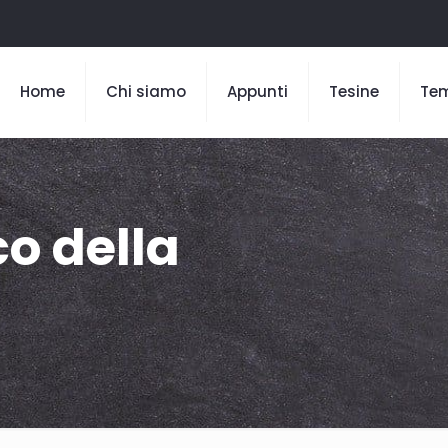
Home
Chi siamo
Appunti
Tesine
Te
co della