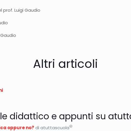
l prof. Luigi Gaudio
udio
i Gaudio
Altri articoli
ni
le didattico e appunti su atut
©
ttica oppure no?
di atuttascuola