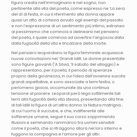
figura creata nell’immaginario e nel sogno, non
pertinente alla vita del poeta, come espresso ne ‘La sera
del dì di festa, in cui il riferimento alla donna appare
quasi un atto di cortesia dovuto agli esempi del passato
e non l’espressione di un sentimento più intimo, estraneo
al pessimismo che comincia a delinearsi nel pensiero
del poeta, il quale comincia ad avvertire l’angoscia data
dalla fugacità della vita e lincalzare della morte.
Nel pensiero leopardiano la figura femminile acquisisce
nuove connotazioni nei ‘Grandi Idilli. Le donne presentate
sono figure giovanili (‘A Silvia, ‘Il sabato del villaggio) e
rappresentano, per il poeta, il periodo di speranze
proprio della giovinezza, in cui l’idea dell’avvenire suscita
grandi aspettative, e sono associate a temi festivi, o
perlomeno gioiosi, accomunate da una continua
tensione al piacere. Leopardi però lega sottilmente tali
temi alla fugacità della vita stessa, presentando alla fine
di tali Idilli la figura di un’altra donna: la Natura matrigna ;
di cui l’uomo è succube, e che, indifferente alle
sofferenze umane, segue il suo corso sopprimendo
illusioni e seminando rammarico tra uomini sensibili
come il poeta, che si ritraggono allora nel loro interno e
fuggono la compagnia e l’amore per gli altri.