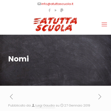
info@atuttascuola.it
Nomi
Pubblicato da
Luigi Gaudio
su
27 Gennaio 2019