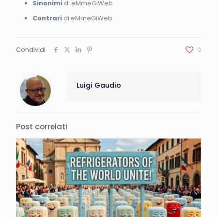
Sinonimi
di eMmeGiWeb
Contrari
di eMmeGiWeb
Condividi
0
Luigi Gaudio
Post correlati