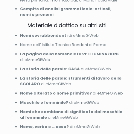
terza primaria, in formato pdf, di Maria Paola Viale
Compito di analisi grammaticale: articoli,
nomi e pronomi
Materiale didattico su altri siti
Nomi sovrabbondanti
di eMmeGiWeb
Nome dell’ Istituto Tecnico Rondani di Parma
La pagina della nomenclatura: ILLUMINAZIONE
di eMmeGiWeb
La storia delle parole: CASA
di eMmeGiWeb
La storia delle parole: strumenti di lavoro dello
SCOLARO
di eMmeGiWeb
Nome alterato o nome primitivo?
di eMmeGiWeb
Maschile o femminile?
di eMmeGiWeb
Nomi che cambiano di significato dal maschile
al femminile
di eMmeGiWeb
Nome, verbo o … cosa?
di eMmeGiWeb