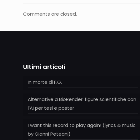
Comments are closed.
Ultimi articoli
In morte di F.G.
Alternative a BioRender: figure scientifiche con
l’AI per tesi e poster
I want this record to play again! (lyrics & music
by Gianni Peteani)