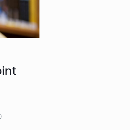
int
)