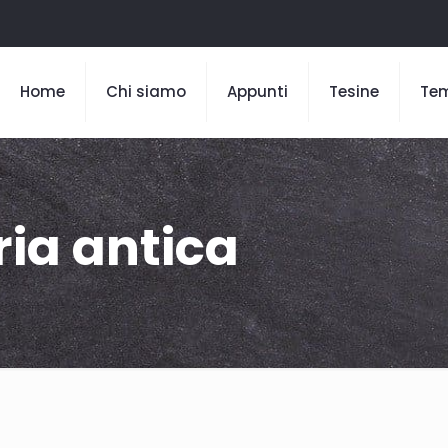
Home
Chi siamo
Appunti
Tesine
Te
ria antica