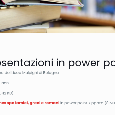
esentazioni in power po
no del Liceo Malpighi di Bologna
 PIan
542 KB)
, mesopotamici, greci e romani
in power point zippato (8 MB