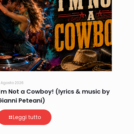
 Agosto 2026
I’m Not a Cowboy! (lyrics & music by
Gianni Peteani)
Leggi tutto