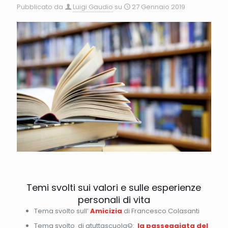
Pubblicato da
Luigi Gaudio
su
27 Gennaio 2019
Temi svolti sui valori e sulle esperienze
personali di vita
Tema svolto sull’
Amicizia
di Francesco Colasanti
Tema svolto
di atuttascuola©:
la passeggiata del