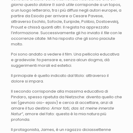
giorno questo dolore ti sarà utile
corrisponde a un topos,
a un luogo letterario, tra i più diffusi negli autori europei, a
partire da Esiodo per arrivare a Cesare Pavese,
attraverso Eschilo, Sofocle, Euripide, Polibio, Dostoevskij,
Proust e chissà quanti altri. Il regista ha apprezzato
l’informazione. Successivamente gli ho inviato il
file
con le
occorrenze citate. Mi ha risposto che gli sono piaciute
molto.
Poi sono andato a vedere il film. Una pellicola educativa
e gradevole: fa pensare e, senza alcun dogma, dà
suggerimenti morali ed estetici.
Il principale è quello indicato dal titolo: attraverso il
dolore si impara.
Il secondo corrisponde alla massima educativa di
Pindaro, spesso ripetuta da Nietzsche: diventa quello che
sei (gevnoio oio~ ejssiv) e cerca di accettare, anzi di
amare il tuo destino:
Amor fati, das ist meine innerste
Natur
“, amore del fato: questa è la mia natura più
profonda.
Il protagonista, James, è un ragazzo diciassettenne