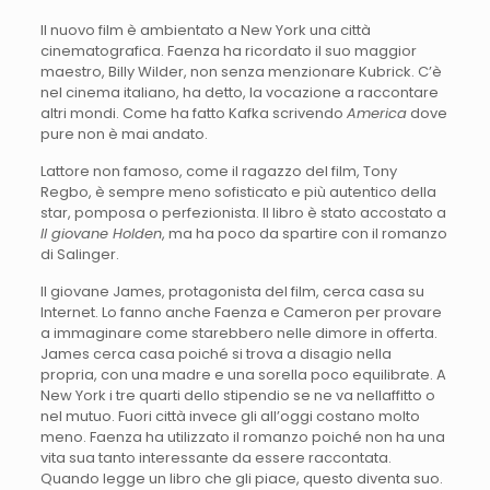
Il nuovo film è ambientato a New York una città
cinematografica. Faenza ha ricordato il suo maggior
maestro, Billy Wilder, non senza menzionare Kubrick. C’è
nel cinema italiano, ha detto, la vocazione a raccontare
altri mondi. Come ha fatto Kafka scrivendo
America
dove
pure non è mai andato.
Lattore non famoso, come il ragazzo del film, Tony
Regbo, è sempre meno sofisticato e più autentico della
star, pomposa o perfezionista. Il libro è stato accostato a
Il giovane Holden
, ma ha poco da spartire con il romanzo
di Salinger.
Il giovane James, protagonista del film, cerca casa su
Internet. Lo fanno anche Faenza e Cameron per provare
a immaginare come starebbero nelle dimore in offerta.
James cerca casa poiché si trova a disagio nella
propria, con una madre e una sorella poco equilibrate. A
New York i tre quarti dello stipendio se ne va nellaffitto o
nel mutuo. Fuori città invece gli all’oggi costano molto
meno. Faenza ha utilizzato il romanzo poiché non ha una
vita sua tanto interessante da essere raccontata.
Quando legge un libro che gli piace, questo diventa suo.