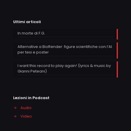
Ultimi articoli
In morte di F.G.
Alternative a BioRender: figure scientifiche con l’AI
per tesi e poster
I want this record to play again! (lyrics & music by
Gianni Peteani)
Lezioni in Podcast
→
Audio
→
Video