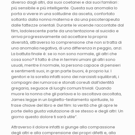
diverso dagli altri, dai suoi coetanei e dai suoi familiari :
più sensibile e più intelligente. Questa sua anomalia lo
porta a vivere in una solitudine da asceta, confortato
soltanto dalla nonna materna e da una psicoterapeuta
dalle fattezze orientali. Durante le vicende raccontate dal
film, ladolescente parte da una tentazione al suicidio e
arriva progressivamente ad accettare la propria
diversità, attraverso la comprensione che non si tratta di
una anomalia negativa, di una differenza in peggio, anzi.
La battuta finale è: se io non sono normale, gli altri che
cosa sono? Il fatto è che in termini umani gli altri sono
usuali, mentre il normale, la persona capace di pensieri
e sentimenti suoi, in gran parte buoni, è proprio lui. I
genitori e la sorella infatti sono dei narcisisti squilibrati, i
compagni dei rumorosi e stonati coreuti dall’identità
gregaria, seguace di luoghi comuni triviali. Quando
muore la nonna che gli parlava e lo ascoltava ascoltata,
James legge in un biglietto-testamento spirituale, la
frase chiave del libro e del film: la verità che gli apre le
porte della giusta valutazione di se stesso e degli altri: Un
giorno questo dolore ti sarà utile”.
Attraverso il dolore infatti si giunge alla compassione
degli altri e alla comprensione dei propri difetti e, alla