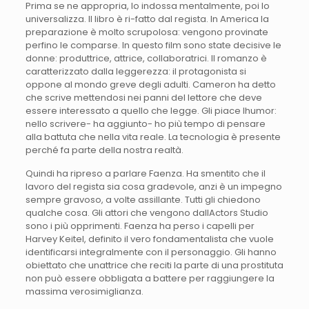
Prima se ne appropria, lo indossa mentalmente, poi lo
universalizza. Il libro è ri-fatto dal regista. In America la
preparazione è molto scrupolosa: vengono provinate
perfino le comparse. In questo film sono state decisive le
donne: produttrice, attrice, collaboratrici. Il romanzo è
caratterizzato dalla leggerezza: il protagonista si
oppone al mondo greve degli adulti. Cameron ha detto
che scrive mettendosi nei panni del lettore che deve
essere interessato a quello che legge. Gli piace lhumor:
nello scrivere- ha aggiunto- ho più tempo di pensare
alla battuta che nella vita reale. La tecnologia è presente
perché fa parte della nostra realtà.
Quindi ha ripreso a parlare Faenza. Ha smentito che il
lavoro del regista sia cosa gradevole, anzi è un impegno
sempre gravoso, a volte assillante. Tutti gli chiedono
qualche cosa. Gli attori che vengono dallActors Studio
sono i più opprimenti. Faenza ha perso i capelli per
Harvey Keitel, definito il vero fondamentalista che vuole
identificarsi integralmente con il personaggio. Gli hanno
obiettato che unattrice che reciti la parte di una prostituta
non può essere obbligata a battere per raggiungere la
massima verosimiglianza.