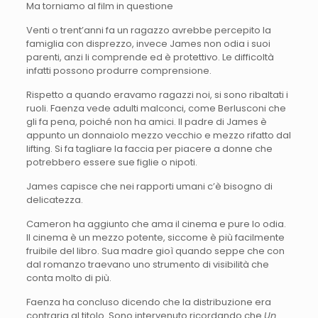
Ma torniamo al film in questione
Venti o trent’anni fa un ragazzo avrebbe percepito la
famiglia con disprezzo, invece James non odia i suoi
parenti, anzi li comprende ed è protettivo. Le difficoltà
infatti possono produrre comprensione.
Rispetto a quando eravamo ragazzi noi, si sono ribaltati i
ruoli. Faenza vede adulti malconci, come Berlusconi che
gli fa pena, poiché non ha amici. Il padre di James è
appunto un donnaiolo mezzo vecchio e mezzo rifatto dal
lifting. Si fa tagliare la faccia per piacere a donne che
potrebbero essere sue figlie o nipoti.
James capisce che nei rapporti umani c’è bisogno di
delicatezza.
Cameron ha aggiunto che ama il cinema e pure lo odia.
Il cinema è un mezzo potente, siccome è più facilmente
fruibile del libro. Sua madre gioì quando seppe che con
dal romanzo traevano uno strumento di visibilità che
conta molto di più.
Faenza ha concluso dicendo che la distribuzione era
contraria al titolo. Sono intervenuto ricordando che
Un