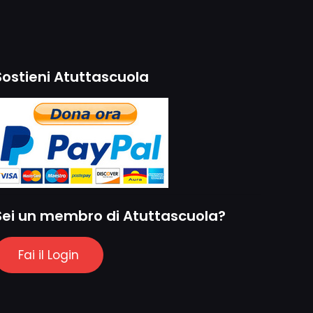
Sostieni Atuttascuola
Sei un membro di Atuttascuola?
Fai il Login