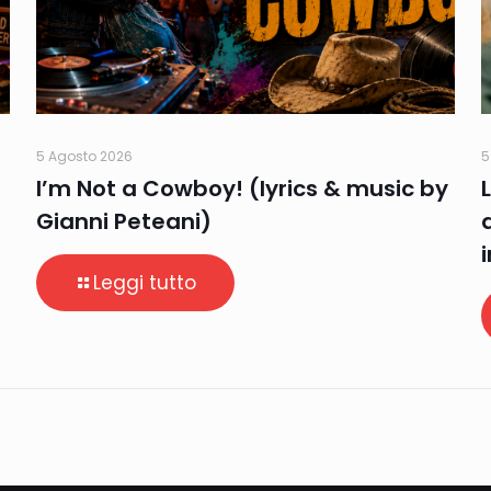
5 Agosto 2026
5
I’m Not a Cowboy! (lyrics & music by
Gianni Peteani)
Leggi tutto