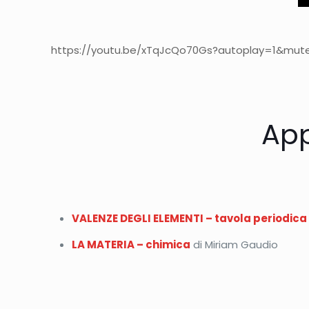
https://youtu.be/xTqJcQo70Gs?autoplay=1&mute=
App
VALENZE DEGLI ELEMENTI – tavola periodica
LA MATERIA – chimica
di Miriam Gaudio