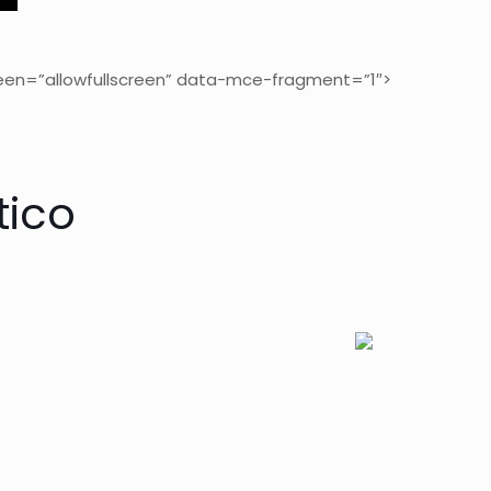
een=”allowfullscreen” data-mce-fragment=”1″>
tico