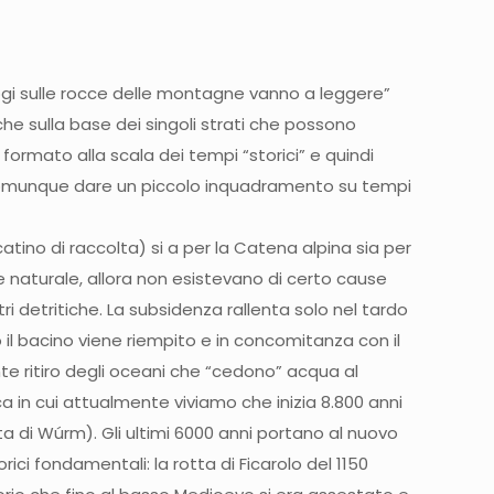
eologi sulle rocce delle montagne vanno a leggere”
che sulla base dei singoli strati che possono
i formato alla scala dei tempi “storici” e quindi
 comunque dare un piccolo inquadramento su tempi
mpi a noi vicini di delta simili a quelli del Po sono la Camargue (Delta del Rodano) e delta del Danubio sul Mar Nero. Quando il fiume scorreva in maniera naturale, quindi senza,, le attuali arginature di protezione, si ritrovava a defluire nei punti a, minor quota. Quando, nei periodi di piena arrivavano a foce grandi masse di terreno, queste si depositavano, (per la sopraggiunta diminuzione della velocità ) nella bassa pianura, andando ad innalzare l’alveo che diventava via via più alto, fino a costringere il corso a rompere ed a deviare verso zone topograficamente più basse. Longitudinalmente al corso d’acqua, la formazione di territorio avviene con una “progradazione” dei sedimenti verso il mare con le granulometrie più grossolane (sabbie) che si depositano subito nei pressi della foce dando luogo poi con l’azione di “ripascimento” del mare, alle spiagge e con quelle più fini (limi ed argille) che si spingono più esternamente (poiché rimangono a lungo in sospensione) fino a diversi Km di distanza dalla foce. Questo meccanismo ripetuto nel tempo, portava alla formazione dei nostri territori e all’avanzamento della linea di costa. La distribuzione dei sedimenti avviene in funzione delle caratteristiche geometriche dell’alveo. In condizioni ideali la massima velocità della corrente si ha al centro del canale poco sotto il pelo libero dell’acqua, dove cioè gli attriti con l’argine, il fondo e l’aria si risentono poco. Pertanto si troveranno materiali più grossolani (sabbie) al centro dell’alveo e materiali più fini (limi) alla periferia (fascia golenale). Lo studio delle foto aeree evidenzia talvolta paleoalvei con tratti a geometrie sinuose: sono i meandri che si formano grazie,al diverso comportamento della corrente su un canale curvo. In generale per effetto di azione centrifuga si avrà sedimentazione sulla riva convessa ed erosione su quella concava. Questi meccanismi portavano l’alveo dei fiume ad evolversi ed a spostarsi sul territorio. In particolare l’alveo oltre a migrare drasticamente a causa di una rotta, o lateralmente, poteva muoversi longitudinalmente, come un serpente o con cambio del tracciato con il meccanismo del salto del meandro. Attualmente, essendoci le arginature antropiche, i sedimenti tendono a depositarsi all’interno dell’alveo arginato che aumenta la quota deL fondo (per questo si parla di alveo “pensile”) senza giungere alla foce. Tuttavia, anche all’interno degli argini i meccanismi di erosione e deposito sono gli stessi, pertanto si troveranno sempre depositi di materiale lungo la direzione principale del flusso (si noti come barre fluviali sabbiose si ritrovano per esempio al centro del fiume in prossimità di slarghi dell’alveo) e sulle rive convesse del fiume. Per contro sulle rive concave avviene erosione talvolta pericolosa per la tenuta degli argini: si, pensi al taglio antropico di VoIta dei Vaccari a Polesine Camerini, dove è stato operato una sorta di “salto del meandro” artificiale con la rettifica del corso del Po di Venezia per eliminare l’erosione sulla sponda concava. Il termine è riferito all’abbassamento che subisce