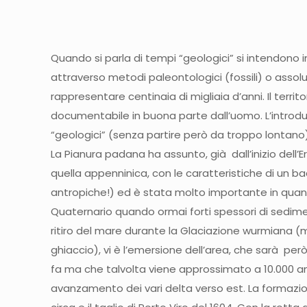
Quando si parla di tempi “geologici” si intendono in
attraverso metodi paleontologici (fossili) o assolu
rappresentare centinaia di migliaia d’anni. Il territ
documentabile in buona parte dall’uomo. L’intro
“geologici” (senza partire però da troppo lontano) 
La Pianura padana ha assunto, già dall’inizio dell’Era cenozoica (65 M.a.), il ruolo di avanfossa (cioè di enorme catino di raccolta) si a per la Catena alpina sia per quella appenninica, con le caratteristiche di un bacino subsidente (in questo caso la subsidenza è ovviamente naturale, allora non esistevano di certo cause antropiche!) ed è stata molto importante in quanto ha permesso, in tempi geologici, il deposito di spesse coltri detritiche. La subsidenza rallenta solo nel tardo Quaternario quando ormai forti spessori di sedimenti sono stati deposti sopra quelli pliocenici. A questo punto il bacino viene riempito e in concomitanza con il ritiro del mare durante la Glaciazione wurmiana (massima avanzata dei ghiacciai a 18.000 anni con conseguente ritiro degli oceani che “cedono” acqua al ghiaccio), vi è l’emersione dell’area, che sarà però risommersa durante l’Olocene (l’Olocene è l’Epoca geologica in cui attualmente viviamo che inizia 8.800 anni fa ma che talvolta viene approssimato a 10.000 anni fa in corrispondenza della fine dell’ultima glaciazione detta di Wúrm). Gli ultimi 6000 anni portano al nuovo avanzamento dei vari delta verso est. La formazione del Delta del Po attuale trova le sue origini in due fatti storici fondamentali: la rotta di Ficarolo del 1150 circa e il taglio di Porto Viro del 1604. Con la rotta di Ficarolo ricomincia il protendimento verso il mare del territorio che fino al basso Medioevo si era assestato e consolidato, con la stabilizzazione del Po nell’alveo attuale, che si viene dunque a spostare verso nord. Poco prima del taglio di Porto Viro, la posizione che ora è occupata dal territorio comunale di Taglio di Po e di Porto Tolle, lasciava il posto al mare e alla Sacca di Goro, formatasi in seguito al l’avanzamento del Po delle Fornaci a nord, con i suoi 3 rami (ramo di Tramontana, di Levante e di Scirocco), e del Po di Goro a sud. La forte avanzata del Po delle Fornaci indusse nel 1604 la Repubblica di Venezia a operare una deviazione del corso del fiume, attraverso un canale artificiale fatto sfociare nella Sacca di Goro, per preservare da pericoli di interramento la laguna veneta. Questo intervento antropico, denominato Taglio di Porto Viro, rappresenta la causa principale che ha portato nei secoli seguenti alla formazione del Delta moderno. I timori dei Veneziani si dimostrarono fondati, infatti dal 1604 in poi l’avanzamento del territorio è notevole, anche grazie al nuovo ramo Po di Venezia, nato dal taglio di Porto Viro (appunto operato dai Veneziani), e si assiste, durante tutto il XVIII secolo, alla formazione del territorio di Porto Tolle. Questo sviluppo continua in modo più accentuato durante il 1800, con la forte attività del Po di Goro e del Po di Gnocca, favorita dalla chiusura artificiale di alcuni rami del Po di Maistra; si viene così a formare il primo “abbozzo” della Sacca di Scardovari, che troverà comunque come principale artefice il Po delle Tolle, che sarà anche causa della formazione della parte sud orientale di Polesine Camerini. Secondo il Giandotti, in 240 anni, il Po di Goro è avanzato di 20 Km, il Po di 