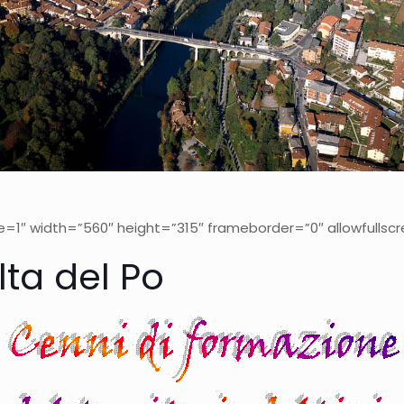
1″ width=”560″ height=”315″ frameborder=”0″ allowfullsc
ta del Po