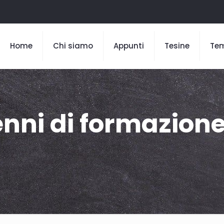
Home
Chi siamo
Appunti
Tesine
Te
enni di formazion