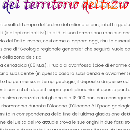
tervalli di tempo dell’ordine del milione di anni, infatti i g
ti (isotopi radioattivi) le età di una formazione rocciosa an
orio del Delta invece, così come ci appare oggi, risulta essers
duzione di “Geologia regionale generale” che seguirà vuole
della zona deltizia.
Maistra di 24 Km e il Po di Tolle di 23 Km, corrispondenti ad un incremento di oltre 83m/anno. Il nuovo secolo si apre con i primi segni di rallentamento nella formazione dei territorio e ci sarà addirittura un inversione di tendenza, che culminerà nel periodo compreso tra il 1950 e il 1960, con l’arretramento della linea di costa, la conseguente immersione di aree precedentemente formate e lo-spostamento verso costa dei banchi sabbiosi; tutto ciò a causa prevalentemente del fenomeno della subsidenza, innescato in modo considerevole dall’emungimento di acque metanifere. Se la subsidenza ha cominciato a stabilizzarsi con la cessata attività estrattiva, verso valori simili agli anni precedenti al 1940, nuovi problemi cominciano a nascere per la diminuzione delle porte solide dei rami del Po, particolarmente evidente dalla seconda metà degli anni ’60. Questo nuovo fenomeno è probabilmente imputabile, in larga parte, all’estrazione di materiali lungo gli alvei dei Po. Da studi fatti (M. Bondesan e altri) risulta che nel periodo compreso fra il 1968 e il 1973, nella sola fascia costiera compresa tra 0 m e 6 m di profondità , si ha un ammanco di -1,1 milioni di mc/anno, riscontrabile proprio tra le granulometrie, che si trovavano soggette all’estrazione dalle cave fluviali. Attualmente la situazione risulta piuttosto critica per le fasce litoranee, a causa del deficit di materiali di ripascimento, per contro essi si trovano in pericolo, di erosione con la ridistribuzione delle sabbie anche verso l’interno, con minaccia di insabbiamento delle lagune che rischiano così l’ìmpaludamento. Il nostro territorio, accanto alle sue caratteristiche ambientali di esemplare bellezza, si trova in uno stato di evidente vulnerabilità idrogeologica. Le problematiche del territorio vanno ad incidere anche sulla realtà socio – economica dello stesso: oltre alla sicurezza idraulica si guarda con preoccupazione all’eutrofizzazione della laguna con problemi oltre che ambientali nel campo della pesca, alla risalienza dei cuneo salino per l’agricoltura; sarà necessario un continuo impegno dell’uomo per preservare e pianificare adeguatamente un territorio che è nato e si è sviluppato, nel bene e nel male, con un forte impatto antropico. Una corretta pianificazione territoriale si esplica solo attraverso un intervento congiunto di tecnici e scienziati che siano in grado, ciascuno con le proprie competenze e soprattutto con la propria “forma mentis”, di dare un contributo importante alle risoluzioni globali delle ampie problematiche dei nostro territorio. Per esempio, anche un intervento che arbitrariamente può essere definito modesto, come lo scavo di una bocca su di uno scanno, può andare ad incidere negativamente sulle condizioni future dei litorali, con ripercussioni che si possono spingere anche a molti chilometri. Ecco quindi che un intervento ritenuto positivo, se visto nella sua complessità , diventa di segno contrario. Succede sovente che grossi interventi, finanziati con soldi pubblici, possano miseramente fallire gli obiettivi prefissi, per impostazioni progettuali limitate alla risoluzione di un problema, senza un adeguato studio dell’impatto che poi finalmente comporterà l’opera eseguita sull’ambiente. Il nome Delta deriva dalla morfologia molto regolare a forma della lettera greca? della foce dei Nilo. Il Delta del Po invece, ha una forma irregolare generata dal deposito dei sedimenti non a “ventaglio”, ma più a causa di rotte ed esondazioni sia naturali che antropiche. La formazione dei delta avviene principalmente a causa del forte carico di sedimenti trasportato da un fiume; si differenzia dalle foci ad estuario dove prevale l’azione esercitata dal, mare con scarso apporto di detriti. Ese