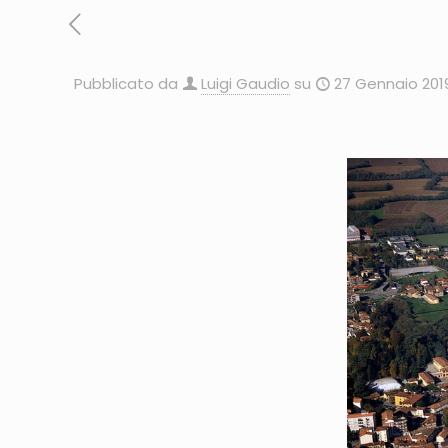
Pubblicato da
Luigi Gaudio
su
27 Gennaio 201