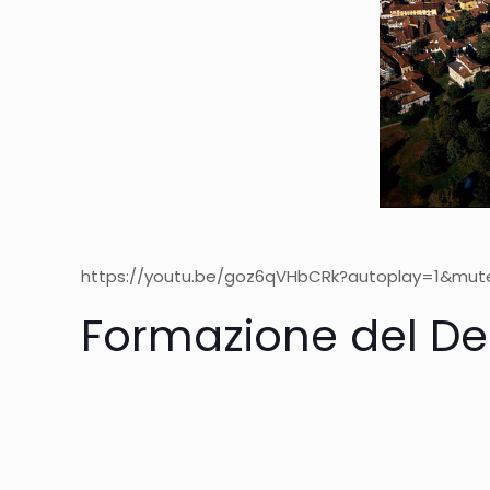
https://youtu.be/goz6qVHbCRk?autoplay=1&mute=
Formazione del Del