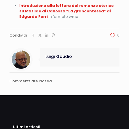
Introduzione alla lettura del romanzo storico
su Matilde di Canossa “La grancontessa” di
Edgarda Ferri
in formato wma
Condividi
0
Luigi Gaudio
Comments are closed.
Ultimi articoli