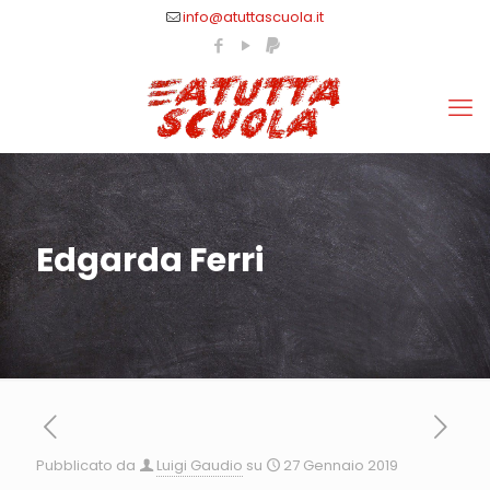
info@atuttascuola.it
Edgarda Ferri
Pubblicato da
Luigi Gaudio
su
27 Gennaio 2019