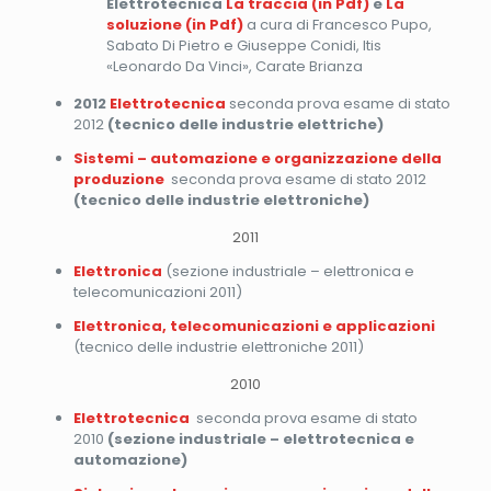
Elettrotecnica
La traccia (in Pdf)
e
La
soluzione (in Pdf)
a cura di Francesco Pupo,
Sabato Di Pietro e Giuseppe Conidi, Itis
«Leonardo Da Vinci», Carate Brianza
2012
Elettrotecnica
seconda prova esame di stato
2012
(tecnico delle industrie elettriche)
Sistemi – automazione e organizzazione della
produzione
seconda prova esame di stato 2012
(tecnico delle industrie elettroniche)
2011
Elettronica
(sezione industriale – elettronica e
telecomunicazioni 2011)
Elettronica, telecomunicazioni e applicazioni
(tecnico delle industrie elettroniche 2011)
2010
Elettrotecnica
seconda prova esame di stato
2010
(sezione industriale – elettrotecnica e
automazione)