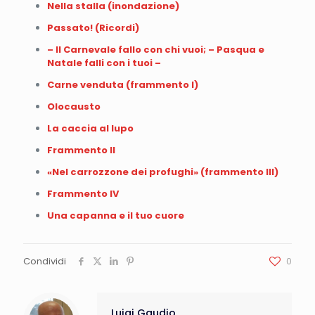
Nella stalla (inondazione)
Passato! (Ricordi)
– Il Carnevale fallo con chi vuoi; – Pasqua e
Natale falli con i tuoi –
Carne venduta (frammento I)
Olocausto
La caccia al lupo
Frammento II
«Nel carrozzone dei profughi» (frammento III)
Frammento IV
Una capanna e il tuo cuore
Condividi
0
Luigi Gaudio