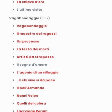
La chiave d’oro
L’ultima visita
Vagabondaggio
(1887)
Vagabondaggio
Il maestro dei ragazzi
Un processo
La festa dei morti
Artisti da strapazzo
Il segno d’amore
L’agonia di un villaggio
…E chi vive si dà pace
Il bell’Armando
Nanni Volpe
Quelli del colèra
Lacrymae Rerum