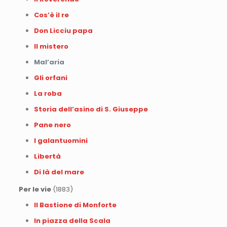
Cos’è il re
Don Licciu papa
Il mistero
Mal’aria
Gli orfani
La roba
Storia dell’asino di S. Giuseppe
Pane nero
I galantuomini
Libertà
Di là del mare
Per le vie
(1883)
Il Bastione di Monforte
In piazza della Scala