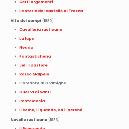
Certi argomenti
Le storie del castello di Trezza
Vita dei campi
(1880)
Cavalleria rusticana
La lupa
Nedda
Fantasticheria
Jeli il pastore
Rosso Malpelo
L’amante di Gramigna
Guerra di santi
Pentolaccia
Il come, il quando, ed il perché
Novelle rusticane
(1883)
Il Reverendo