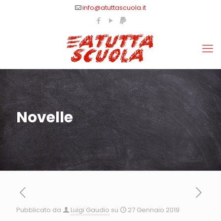
info@atuttascuola.it
Novelle
Pubblicato da
Luigi Gaudio
su
27 Gennaio 2019