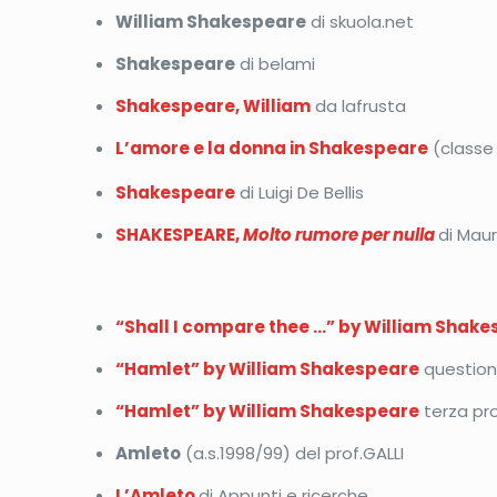
William Shakespeare
di skuola.net
Shakespeare
di belami
Shakespeare, William
da lafrusta
L’amore e la donna in Shakespeare
(classe 
Shakespeare
di Luigi De Bellis
SHAKESPEARE,
Molto rumore per nulla
di Maur
“Shall I compare thee …” by William Shak
“Hamlet” by William Shakespeare
questions
“Hamlet” by William Shakespeare
terza pro
Amleto
(a.s.1998/99) del prof.GALLI
L’Amleto
di Appunti e ricerche