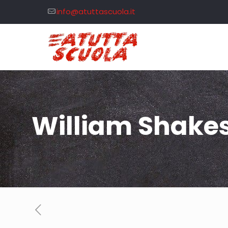
info@atuttascuola.it
William Shake