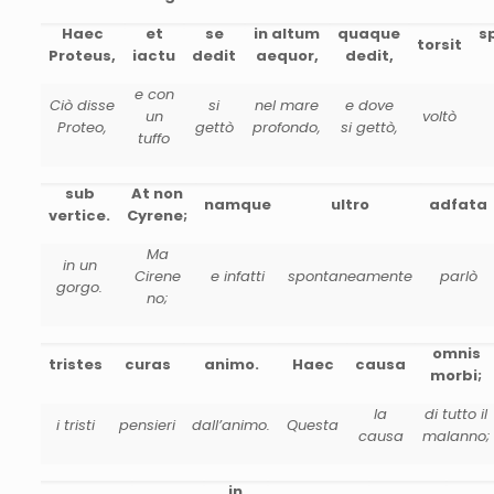
Haec
et
se
in altum
quaque
s
torsit
Proteus,
iactu
dedit
aequor,
dedit,
e con
Ciò disse
si
nel mare
e dove
un
voltò
Proteo,
gettò
profondo,
si gettò,
tuffo
sub
At non
namque
ultro
adfata
vertice.
Cyrene;
Ma
in un
Cirene
e infatti
spontaneamente
parlò
gorgo.
no;
omnis
tristes
curas
animo.
Haec
causa
morbi;
la
di tutto il
i tristi
pensieri
dall’animo.
Questa
causa
malanno;
in