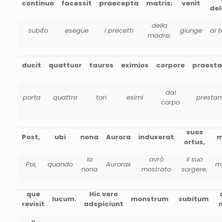
continuo
facessit
praecepta
matris;
venit
del
della
subito
esegue
i precetti
giunge
ai 
madre;
ducit
quattuor
tauros
eximios
corpore
praesta
dal
porta
quattro
tori
esimi
prestan
corpo
suos
Post,
ubi
nona
Aurora
induxerat
m
ortus,
la
avrò
il suo
Poi,
quando
Aurorax
m
nona
mostrato
sorgere,
que
Hic vero
lucum.
monstrum
subitum
revisit
adspiciunt
e