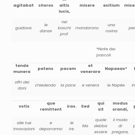
agitabat
choros
altis
misere
exitium
mise
lucis,
nei
le
una
guidava
boschi
mandarono
pe
danze
rovina
prof.
*Ninfe dei
pascoli
tende
et
petens
pacem
Napaeas*
munera
venerare
offri dei
chiedendo
la pace
e venera
le Napée
i
doni
que
qui
modus
votis
iras.
Sed
remittent
sit
orandi,
quale
il modo
alle tue
e
le
Ma
debba
di
invocazioni
deporranno
ire.
essere
pregare,