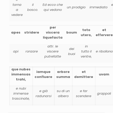
torna
il
Ed ecco che
e
un prodigio
immediato
a
bosco.
qui vedono
vedere
per
toto
et
apes
stridere
viscera
boum
utero,
effervere
liquefacta
attr. le
in
dei
api
ronzare
viscere
tutto il
e ribollono
buoi
putrefatte
ventre,
que nubes
iamque
arbore
et
immensas
uvam
confluere
summa
demittere
trahi,
e nubi
e già
su di un
e far
immense
grappoli
radunarsi
albero
scendere
trascinate,