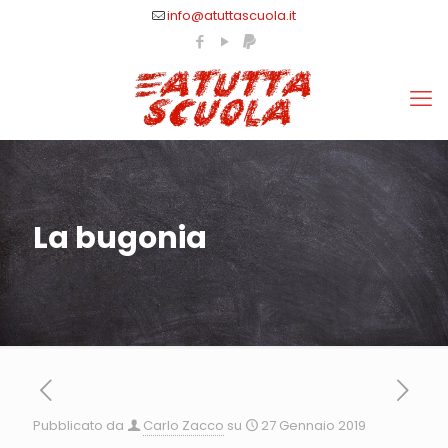
info@atuttascuola.it
La bugonia
Pubblicato da
Carlo Zacco
su
27 Gennaio 2019