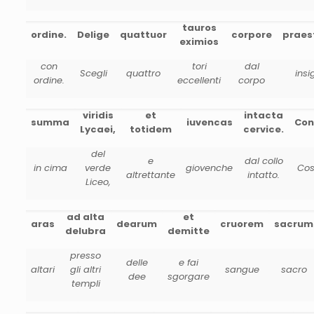
tauros
ordine.
Delige
quattuor
corpore
praes
eximios
con
tori
dal
Scegli
quattro
insi
ordine.
eccellenti
corpo
viridis
et
intacta
summa
iuvencas
Con
Lycaei,
totidem
cervice.
del
e
dal collo
in cima
verde
giovenche
Cos
altrettante
intatto.
Liceo,
ad alta
et
aras
dearum
cruorem
sacrum
delubra
demitte
presso
delle
e fai
altari
gli altri
sangue
sacro
dee
sgorgare
templi