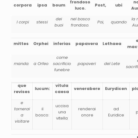
frondoso
n
corpora
ipsa
boum
Post,
ubi
luco.
Au
dei
nel bosco
la 
I corpi
stessi
Poi,
quando
buoi
frondoso.
Au
mittes
Orphei
inferias
papavera
Lethaea
mac
come
manda
a Orfeo
sacrificio
papaveri
del Lete
sacrif
funebre
que
vitula
lucum:
venerabere
Eurydicen
pl
revises
caesa
e
uccisa
tornerai
il
renderai
ad
una
p
a
bosco:
onore
Euridice
vitella
visitare