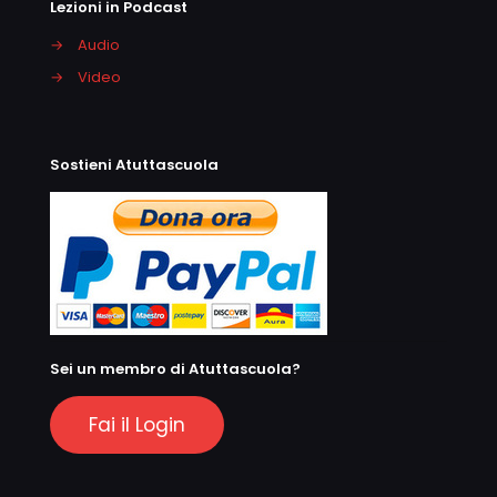
Lezioni in Podcast
→
Audio
→
Video
Sostieni Atuttascuola
Sei un membro di Atuttascuola?
Fai il Login