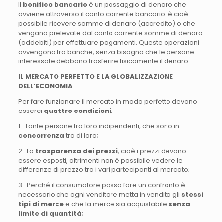
Il
bonifico bancario
è un passaggio di denaro che
avviene attraverso il conto corrente bancario: è cioè
possibile ricevere somme di denaro (accredito) o che
vengano prelevate dal conto corrente somme di denaro
(addebiti) per effettuare pagamenti. Queste operazioni
avvengono tra banche, senza bisogno che le persone
interessate debbano trasferire fisicamente il denaro.
IL MERCATO PERFETTO E LA GLOBALIZZAZIONE
DELL’ECONOMIA
Per fare funzionare il mercato in modo perfetto devono
esserci
quattro condizioni
:
1. Tante persone tra loro indipendenti, che sono in
concorrenza
tra di loro;
2. La
trasparenza dei prezzi
, cioè i prezzi devono
essere esposti, altrimenti non è possibile vedere le
differenze di prezzo tra i vari partecipanti al mercato;
3. Perché il consumatore possa fare un confronto è
necessario che ogni venditore metta in vendita gli
stessi
tipi di merce
e che la merce sia acquistabile
senza
limite di quantità
;