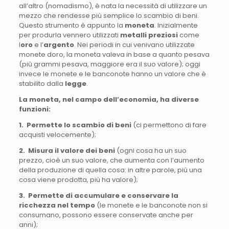
all’altro (nomadismo), è nata la necessità di utilizzare un
mezzo che rendesse più semplice lo scambio di beni.
Questo strumento è appunto la
moneta
. Inizialmente
per produrla vennero utilizzati
metalli preziosi
come
l
oro
e l’
argento
. Nei periodi in cui venivano utilizzate
monete doro, la moneta valeva in base a quanto pesava
(più grammi pesava, maggiore era il suo valore); oggi
invece le monete e le banconote hanno un valore che è
stabilito dalla
legge
.
La moneta, nel campo dell’economia, ha diverse
funzioni:
1. Permette lo scambio di beni
(ci permettono di fare
acquisti velocemente);
2. Misura il valore dei beni
(ogni cosa ha un suo
prezzo, cioè un suo valore, che aumenta con l’aumento
della produzione di quella cosa: in altre parole, più una
cosa viene prodotta, più ha valore);
3. Permette di accumulare e conservare la
ricchezza nel tempo
(le monete e le banconote non si
consumano, possono essere conservate anche per
anni);