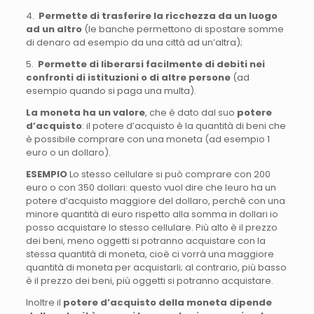
4.
Permette di trasferire la ricchezza da un luogo
ad un altro
(le banche permettono di spostare somme
di denaro ad esempio da una città ad un’altra);
5.
Permette di liberarsi facilmente di debiti nei
confronti di istituzioni o di altre persone
(ad
esempio quando si paga una multa).
La moneta ha un valore
, che è dato dal suo
potere
d’acquisto
: il potere d’acquisto è la quantità di beni che
è possibile comprare con una moneta (ad esempio 1
euro o un dollaro).
ESEMPIO
Lo stesso cellulare si può comprare con 200
euro o con 350 dollari: questo vuol dire che leuro ha un
potere d’acquisto maggiore del dollaro, perché con una
minore quantità di euro rispetto alla somma in dollari io
posso acquistare lo stesso cellulare. Più alto è il prezzo
dei beni, meno oggetti si potranno acquistare con la
stessa quantità di moneta, cioè ci vorrà una maggiore
quantità di moneta per acquistarli; al contrario, più basso
è il prezzo dei beni, più oggetti si potranno acquistare.
Inoltre il
potere d’acquisto della moneta dipende