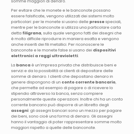
somme maggiori di denaro.
Per evitare che le monete e le banconote possano
essere falsificate, vengono utilizzati dei sistemi molto
particolari: per le monete si usano delle
presse
speciali,
mentre per le banconote si utilizza una particolare carta
detta
filigrana
, sulla quale vengono fatti dei disegni che
è molto difficile riprodurre in maniera esatta e vengono
anche inseriti dei fili metallici. Per riconoscere le
banconote e le monete false si usano dei
dispositivi
elettronici a raggi ultravioletti
.
La
banca
è un’impresa privata che distribuisce beni e
servizi e da la possibilità ai clienti di depositare delle
somme di denaro. I clienti che depositano denaro in
genere dispongono di un
conto corrente bancario
,
che permette ad esempio di pagare o di ricevere lo
stipendio attraverso la banca, senza compiere
personalmente queste operazioni. Inoltre chi ha un conto
corrente bancario può disporre di un libretto degli
assegni
: gli assegni bancari sono un mezzo per pagare
dei beni, sono cioè una forma di denaro. Gli assegni
hanno il vantaggio di poter rappresentare somme molto
maggiori rispetto a quelle delle banconote.