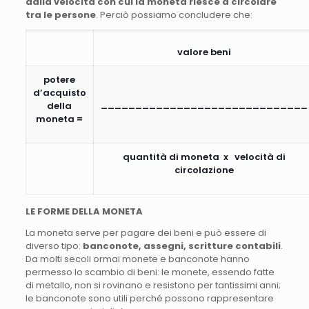
dalla velocità con cui la moneta riesce a circolare
tra le persone
. Perciò possiamo concludere che:
valore beni
potere
d’acquisto
______________________________
della
moneta =
quantità di moneta x velocità di
circolazione
LE FORME DELLA MONETA
La moneta serve per pagare dei beni e può essere di
diverso tipo:
banconote, assegni, scritture contabili
.
Da molti secoli ormai monete e banconote hanno
permesso lo scambio di beni: le monete, essendo fatte
di metallo, non si rovinano e resistono per tantissimi anni;
le banconote sono utili perché possono rappresentare