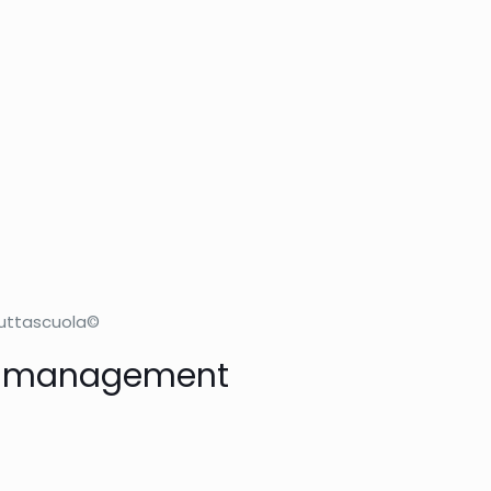
tuttascuola©
p e management