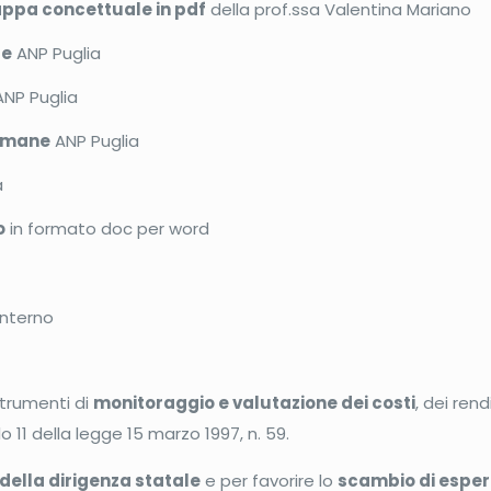
pa concettuale in pdf
della prof.ssa Valentina Mariano
le
ANP Puglia
NP Puglia
 umane
ANP Puglia
a
o
in formato doc per word
interno
trumenti di
monitoraggio e valutazione dei costi
, dei rend
 11 della legge 15 marzo 1997, n. 59.
 della dirigenza statale
e per favorire lo
scambio di esperi