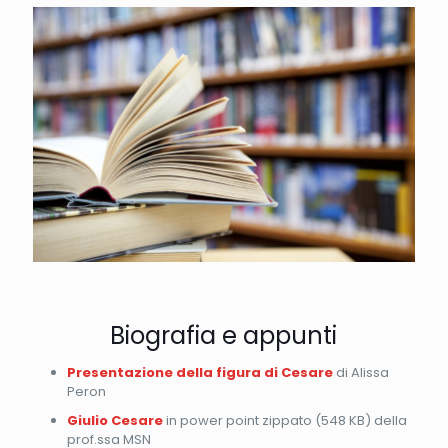
Biografia e appunti
Presentazione della figura di Cesare
di Alissa
Peron
Giulio Cesare
in power point zippato (548 KB) della
prof.ssa MSN