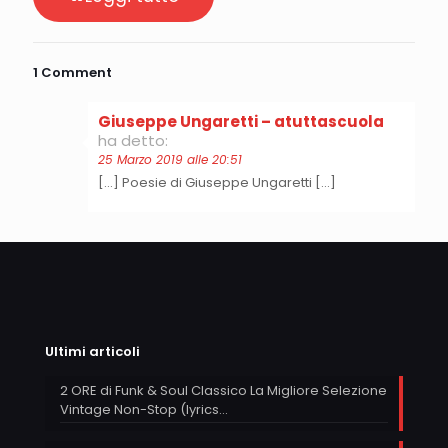
1 Comment
Giuseppe Ungaretti – atuttascuola
ha detto:
25 Marzo 2019 alle 20:51
[…] Poesie di Giuseppe Ungaretti […]
Ultimi articoli
2 ORE di Funk & Soul Classico La Migliore Selezione
Vintage Non-Stop (lyrics…