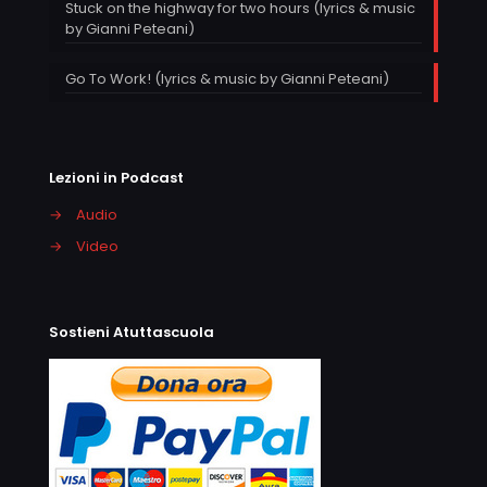
Stuck on the highway for two hours (lyrics & music
by Gianni Peteani)
Go To Work! (lyrics & music by Gianni Peteani)
Lezioni in Podcast
→
Audio
→
Video
Sostieni Atuttascuola