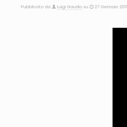
Pubblicato da
Luigi Gaudio
su
27 Gennaio 201