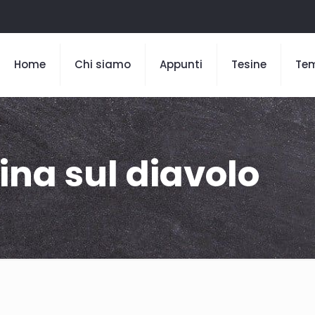
Home
Chi siamo
Appunti
Tesine
Te
sina sul diavolo