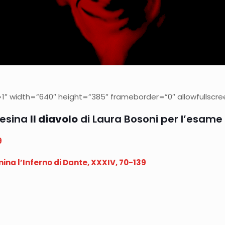
″ width=”640″ height=”385″ frameborder=”0″ allowfullscree
Tesina
Il diavolo
di Laura Bosoni per l’esame 
9
ina l’Inferno di Dante, XXXIV, 70-139