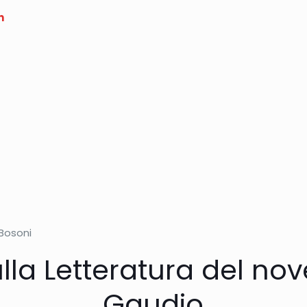
h
 Bosoni
ulla Letteratura del nov
Gaudio