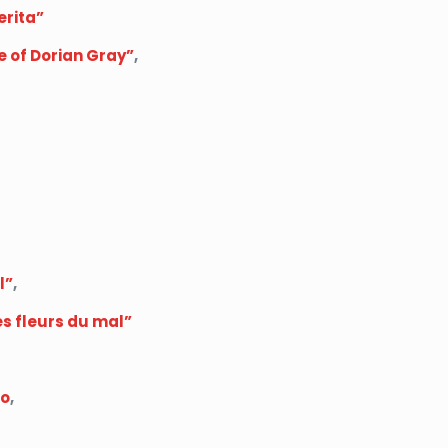
erita”
e of Dorian Gray”
,
l”
,
s fleurs du mal”
lo
,