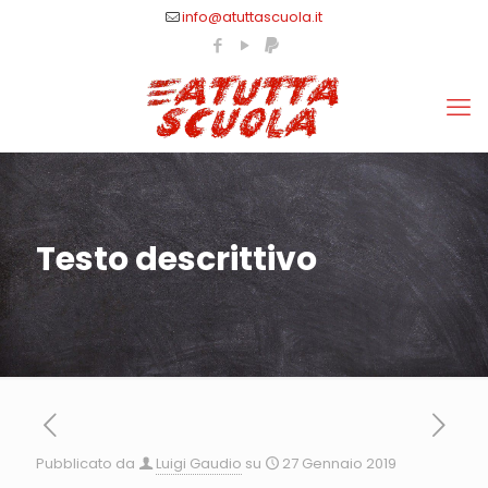
info@atuttascuola.it
Testo descrittivo
Pubblicato da
Luigi Gaudio
su
27 Gennaio 2019