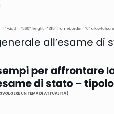
9
″ width=”560″ height=”315″ frameborder=”0″ allowfullscr
generale all’esame di s
empi per affrontare l
esame di stato – tipol
 SVOLGERE UN TEMA DI ATTUALITÀ)