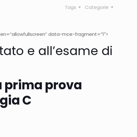
Tags
Categorie
een=”allowfullscreen” data-mce-fragment=”1″>
tato e all’esame di
a prima prova
ogia C