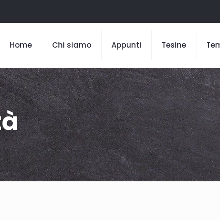
Home
Chi siamo
Appunti
Tesine
Te
tà