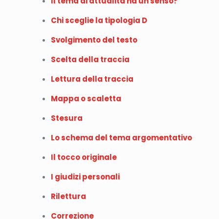
Il tema di attualità ha un senso?
Chi sceglie la tipologia D
Svolgimento del testo
Scelta della traccia
Lettura della traccia
Mappa o scaletta
Stesura
Lo schema del tema argomentativo
Il tocco originale
I giudizi personali
Rilettura
Correzione