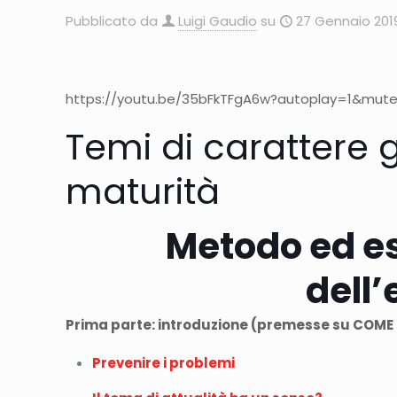
Pubblicato da
Luigi Gaudio
su
27 Gennaio 201
https://youtu.be/35bFkTFgA6w?autoplay=1&mute=1
Temi di carattere 
maturità
Metodo ed es
dell’
Prima parte: introduzione (premesse su COME
Prevenire i problemi