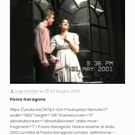
Luigi Gaudio
su
24 Giugno 2020
Paola Garagiola
https://youtu.be/2KTp1-QvI-I?autoplay=1&mute=1″
width=”560″ height=”315″ frameborder=”0″
allowfullscreen=”allowfullscreen” data-mce-
fragment=”1″> Paola Garagiola Tesina esame di stato
2002 La follia di Paola Garagiola La follia: definizione –