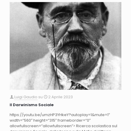
Luigi Gaudio
su
2 Aprile 2023
Il Darwinismo Sociale
https://youtu.be/umzHP3YHkeY?autoplay=1&mute=1″
width=”560″ height=”315″ frameborder=”0″
allowfullscreen=”allowfullscreen”> Ricerca scolastica sul