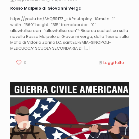
Rosso Malpelo di Giovanni Verga
https://youtu.be/ShQ5R17Z_sA?autoplay=1&mute=1″
width=”560″ height=”315″ frameborder=”0″
allowfullscreen=”allowfullscreen”> Ricerca scolastica sulla
novella Rosso Malpelo di Giovanni verga, dalla Tesina sulla
Mafia di Vittoria Zorino I.C. sant’EUFEMIA-SINOPOLI-
MELICUCCA’ SCUOLA SECONDARIA DI
[…]
0
Leggi tutto