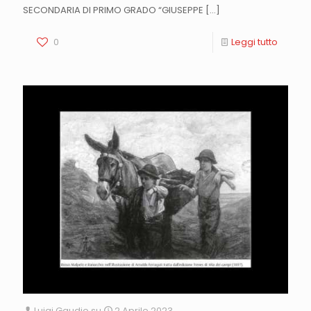
SECONDARIA DI PRIMO GRADO “GIUSEPPE
[…]
0
Leggi tutto
Luigi Gaudio
su
2 Aprile 2023