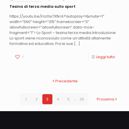
Tesina di terza media sullo sport
https://youtu.be/mz0si7XfkrA?autoplay=1&mute=1″
width=”560″ height=”315″ frameborder=”0″
allowfullscreen=”allowfullscreen” data-mce-
fragment=”1″> Lo Sport – tesina terza media Introduzione
Lo sport viene riconosciuto come un’attività altamente
formativa ed educativa. Fra le sue
[…]
1
Leggi tutto
Precedente
1
2
3
4
5
...
35
Prossima