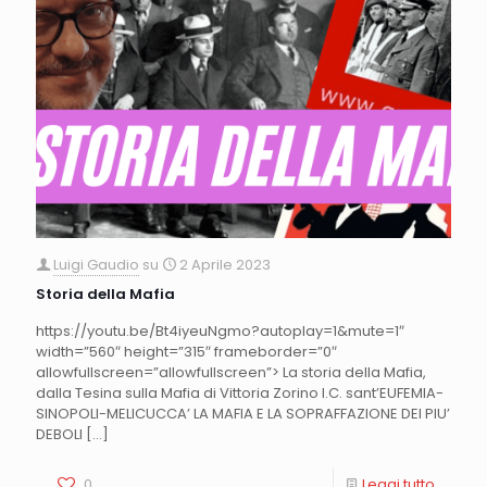
Luigi Gaudio
su
2 Aprile 2023
Storia della Mafia
https://youtu.be/Bt4iyeuNgmo?autoplay=1&mute=1″
width=”560″ height=”315″ frameborder=”0″
allowfullscreen=”allowfullscreen”> La storia della Mafia,
dalla Tesina sulla Mafia di Vittoria Zorino I.C. sant’EUFEMIA-
SINOPOLI-MELICUCCA’ LA MAFIA E LA SOPRAFFAZIONE DEI PIU’
DEBOLI
[…]
0
Leggi tutto