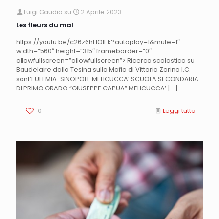
Luigi Gaudio
su
2 Aprile 2023
Les fleurs du mal
https://youtu.be/c26z6hHOlEk?autoplay=1&mute=1″
width=”560″ height=”315″ frameborder=”0″
allowfullscreen=”allowfullscreen”> Ricerca scolastica su
Baudelaire dalla Tesina sulla Mafia di Vittoria Zorino I.C.
sant’EUFEMIA-SINOPOLI-MELICUCCA’ SCUOLA SECONDARIA
DI PRIMO GRADO “GIUSEPPE CAPUA” MELICUCCA’
[…]
0
Leggi tutto