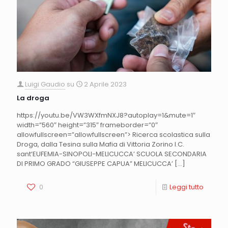
Luigi Gaudio
su
2 Aprile 2023
La droga
https://youtu.be/VW3WXfmNXJ8?autoplay=1&mute=1″
width=”560″ height=”315″ frameborder=”0″
allowfullscreen=”allowfullscreen”> Ricerca scolastica sulla
Droga, dalla Tesina sulla Mafia di Vittoria Zorino I.C.
sant’EUFEMIA-SINOPOLI-MELICUCCA’ SCUOLA SECONDARIA
DI PRIMO GRADO “GIUSEPPE CAPUA” MELICUCCA’
[…]
0
Leggi tutto