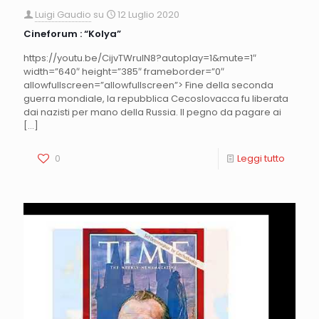
Luigi Gaudio
su
12 Luglio 2020
Cineforum : “Kolya”
https://youtu.be/CijvTWrulN8?autoplay=1&mute=1″
width=”640″ height=”385″ frameborder=”0″
allowfullscreen=”allowfullscreen”> Fine della seconda
guerra mondiale, la repubblica Cecoslovacca fu liberata
dai nazisti per mano della Russia. Il pegno da pagare ai
[…]
0
Leggi tutto