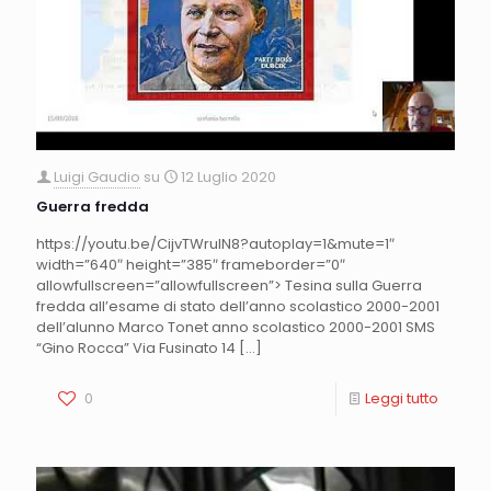
Luigi Gaudio
su
12 Luglio 2020
Guerra fredda
https://youtu.be/CijvTWrulN8?autoplay=1&mute=1″
width=”640″ height=”385″ frameborder=”0″
allowfullscreen=”allowfullscreen”> Tesina sulla Guerra
fredda all’esame di stato dell’anno scolastico 2000-2001
dell’alunno Marco Tonet anno scolastico 2000-2001 SMS
“Gino Rocca” Via Fusinato 14
[…]
0
Leggi tutto