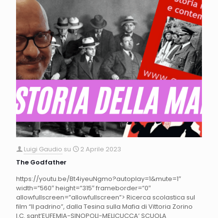
Luigi Gaudio
su
2 Aprile 2023
The Godfather
https://youtu.be/Bt4iyeuNgmo?autoplay=1&mute=1″
width=”560″ height=”315″ frameborder=”0″
allowfullscreen=”allowfullscreen”> Ricerca scolastica sul
film “Il padrino”, dalla Tesina sulla Mafia di Vittoria Zorino
I.C. sant’EUFEMIA-SINOPOLI-MELICUCCA’ SCUOLA