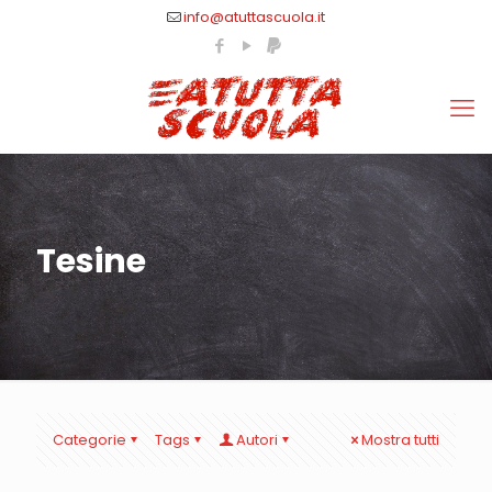
info@atuttascuola.it
Tesine
Categorie
Tags
Autori
Mostra tutti